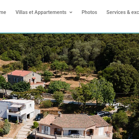
me
Villas et Appartements
Photos
Services & exc